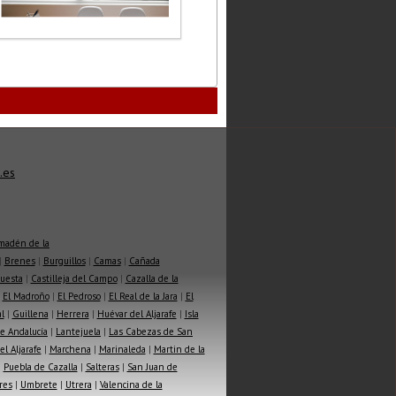
.es
madén de la
|
Brenes
|
Burguillos
|
Camas
|
Cañada
Cuesta
|
Castilleja del Campo
|
Cazalla de la
|
El Madroño
|
El Pedroso
|
El Real de la Jara
|
El
l
|
Guillena
|
Herrera
|
Huévar del Aljarafe
|
Isla
e Andalucía
|
Lantejuela
|
Las Cabezas de San
l Aljarafe
|
Marchena
|
Marinaleda
|
Martin de la
|
Puebla de Cazalla
|
Salteras
|
San Juan de
res
|
Umbrete
|
Utrera
|
Valencina de la