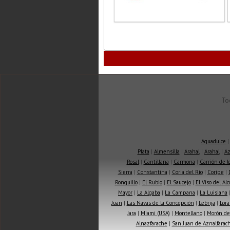
To
Aguadulce
Plata
|
Almensilla
|
Arahal
|
Arahal
|
Az
Rosal
|
Cantillana
|
Carmona
|
Carrión de 
Sierra
|
Constantina
|
Coria del Río
|
Coripe
|
Ronquillo
|
El Rubio
|
El Saucejo
|
El Viso del Alc
Mayor
|
La Algaba
|
La Campana
|
La Luisiana
Juan
|
Las Navas de la Concepción
|
Lebrija
|
Lora
Jara
|
Miami (USA)
|
Montellano
|
Morón de 
Alnazfarache
|
San Juan de Aznalfarac