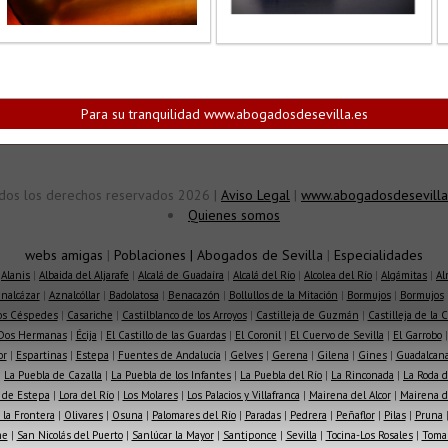
Para su tranquilidad www.abogadosdesevilla.es
dos los derechos reservados 2026 |
Aviso Legal
|
www.abogadosdesevilla
Quienes somos
webs amigas
|
Poblaciones
|
Abogados de Sevilla
|
Especialidades
|
Alanis
|
Albaida del Aljarafe
|
Alcalá de Guadaíra
|
Alcalá del Río
|
Alcolea del Río
|
Algámitas
|
Al
nalcázar
|
Aznalcóllar
|
Badolatosa
|
Benacazón
|
Bollullos de la Mitación
|
Bormujos
|
Bormujos
los Céspedes
|
Casariche
|
Castilblanco de los Arroyos
|
Castilleja de Guzmán
|
Castilleja de la 
Dos Hermanas
|
Écija
|
El Castillo de las Guardas
|
El Coronil
|
El Cuervo de Sevilla
|
El Garrobo
or
|
Espartinas
|
Estepa
|
Fuentes de Andalucía
|
Gelves
|
Gerena
|
Gilena
|
Gines
|
Guadalcana
|
La Puebla de Cazalla
|
La Puebla de los Infantes
|
La Puebla del Río
|
La Rinconada
|
La Roda d
 de Estepa
|
Lora del Río
|
Los Molares
|
Los Palacios y Villafranca
|
Mairena del Alcor
|
Mairena de
la Frontera
|
Olivares
|
Osuna
|
Palomares del Río
|
Paradas
|
Pedrera
|
Peñaflor
|
Pilas
|
Pruna
he
|
San Nicolás del Puerto
|
Sanlúcar la Mayor
|
Santiponce
|
Sevilla
|
Tocina-Los Rosales
|
Toma